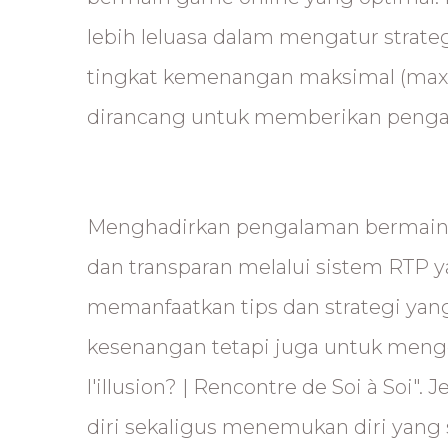
lebih leluasa dalam mengatur strat
tingkat kemenangan maksimal (max
dirancang untuk memberikan penga
Menghadirkan pengalaman bermain 
dan transparan melalui sistem RTP
memanfaatkan tips dan strategi yan
kesenangan tetapi juga untuk menge
l'illusion? | Rencontre de Soi à So
diri sekaligus menemukan diri yang s