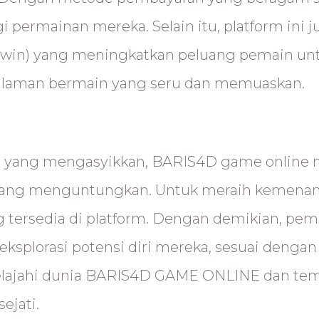
egi permainan mereka. Selain itu, platform i
win) yang meningkatkan peluang pemain un
laman bermain yang seru dan memuaskan.
yang mengasyikkan, BARIS4D game online m
 yang menguntungkan. Untuk meraih kemenan
g tersedia di platform. Dengan demikian, pem
ksplorasi potensi diri mereka, sesuai denga
i". Jelajahi dunia BARIS4D GAME ONLINE dan 
ejati.