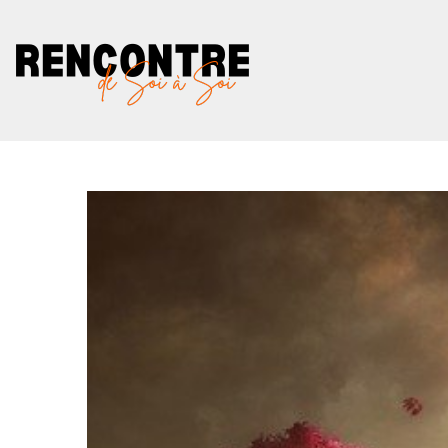
Skip
to
content