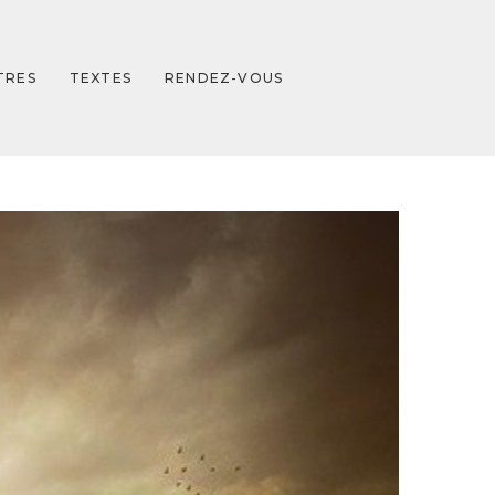
TRES
TEXTES
RENDEZ-VOUS