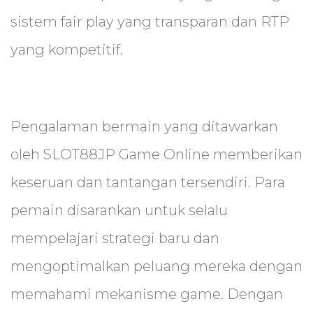
sistem fair play yang transparan dan RTP
yang kompetitif.
Pengalaman bermain yang ditawarkan
oleh SLOT88JP Game Online memberikan
keseruan dan tantangan tersendiri. Para
pemain disarankan untuk selalu
mempelajari strategi baru dan
mengoptimalkan peluang mereka dengan
memahami mekanisme game. Dengan