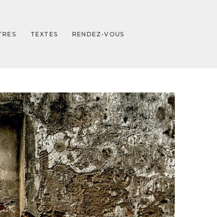
TRES
TEXTES
RENDEZ-VOUS