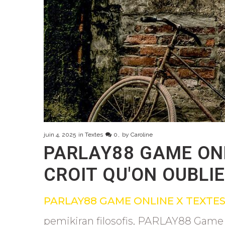
juin 4, 2025
in
Textes
0
by
Caroline
PARLAY88 GAME ONL
CROIT QU'ON OUBLIE,
PARLAY88 GAME ONLINE X TEXTES
pemikiran filosofis, PARLAY88 Game O