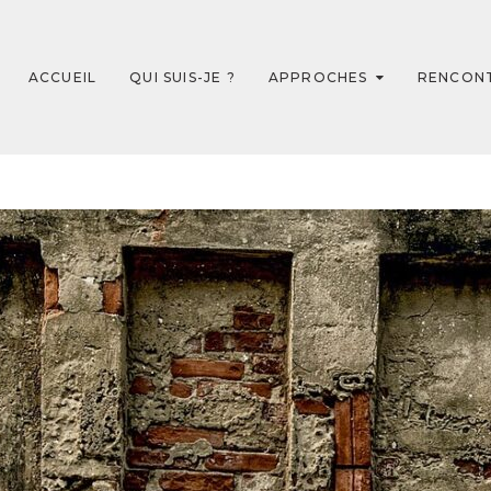
ACCUEIL
QUI SUIS-JE ?
APPROCHES
RENCON